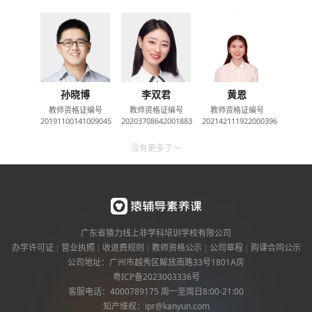
孙晓博
李双君
黄恩
教师资格证编号
教师资格证编号
教师资格证编号
20191100141009045
20203708642001883
202142111922000396
没有更多了～
广东省猿力线上非学科培训学校有限公司
办学许可证
营业执照
收退费规则
教师资格公示
公司章程
购课合同公示
公司地址：广州市越秀区解放南路33号1801A房
粤ICP备
2023003336
号
客服电话：
4000789175
周一至周日8:00-21:00
知产维权：ipr@kanyun.com